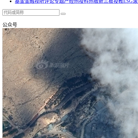
基金
金融
视听
评论
专题
产经
创投
科创板
新三板
投教
ESG
滚
公众号