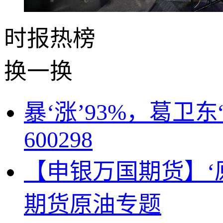
时报
热榜
换一换
暴‘涨’93%，葛
600298
【申银万国期货】‘
期货原油专题