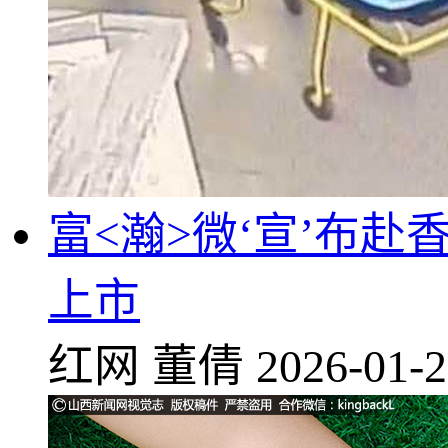
富<瀚>微‘宣’布赴香
上市
红网
董倩
2026-01-2