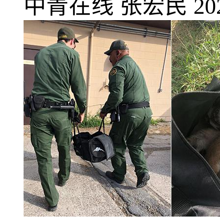
中青在线
张宏民
20