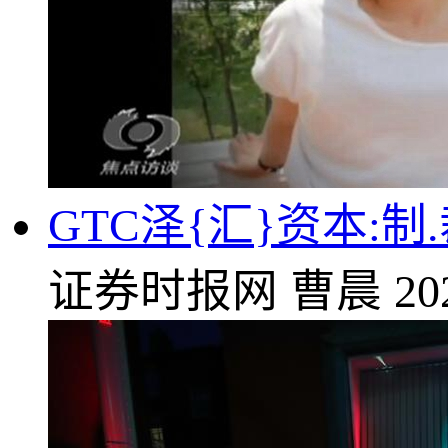
GTC泽{汇}资本:
证券时报网
曹晨
20