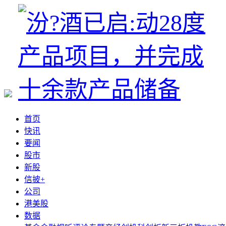
首页
快讯
要闻
股市
新股
信披+
公司
港美股
数据