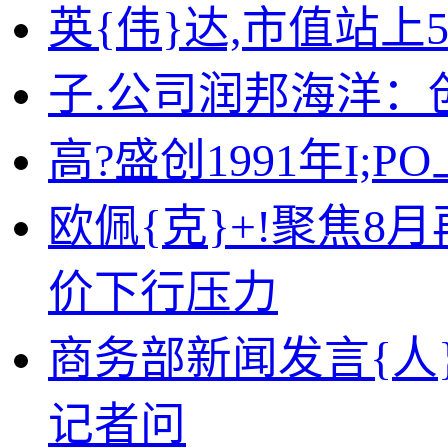
英{伟}达,市值站
子.公司润邦海洋
高?盛创1991年I;
欧佩{克}+!聚焦8
价下行压力
商务部新闻发言{人
记者问