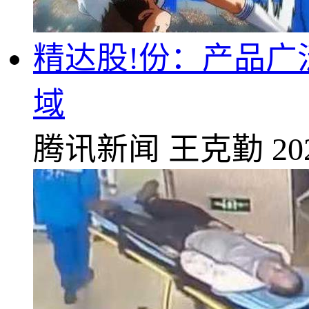
精达股!份：产品
域
腾讯新闻
王克勤
20